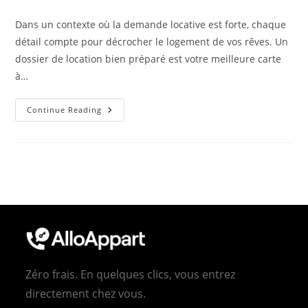
author:
published:
category:
Dans un contexte où la demande locative est forte, chaque
détail compte pour décrocher le logement de vos rêves. Un
dossier de location bien préparé est votre meilleure carte
à…
Créer
Continue Reading
Un
Dossier
De
Location
Complet
Et
Convaincant
:
Le
Guide
Ultime
Zéro frais. En quelques clics, vous entrez
directement chez vous.