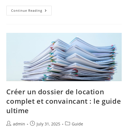
Location
Continue Reading
Meublée
:
Les
Avantages
Fiscaux
À
Ne
Pas
Manquer
Créer un dossier de location
complet et convaincant : le guide
ultime
Post
Post
Post
admin
July 31, 2025
Guide