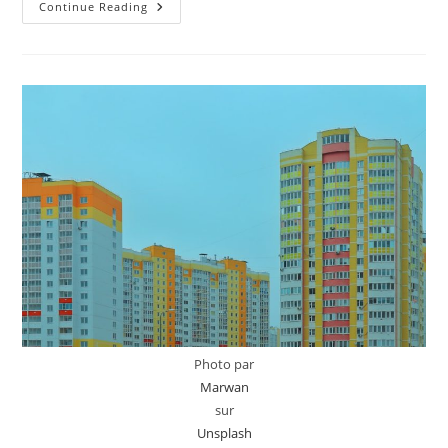
DPE
Continue Reading
2025
:
Le
Guide
Complet
Pour
Propriétaires
Et
Locataires
Photo par
Marwan
sur
Unsplash