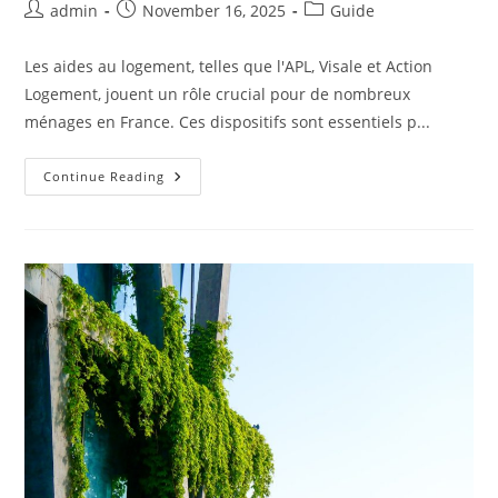
Post
Post
Post
admin
November 16, 2025
Guide
author:
published:
category:
Les aides au logement, telles que l'APL, Visale et Action
Logement, jouent un rôle crucial pour de nombreux
ménages en France. Ces dispositifs sont essentiels p...
Aides
Continue Reading
Au
Logement
:
Votre
Guide
Complet
Sur
L’APL,
Visale
Et
Action
Logement