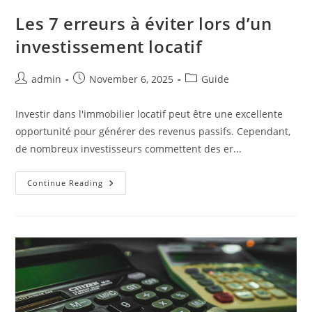
Les 7 erreurs à éviter lors d’un
investissement locatif
Post
Post
Post
admin
November 6, 2025
Guide
author:
published:
category:
Investir dans l'immobilier locatif peut être une excellente
opportunité pour générer des revenus passifs. Cependant,
de nombreux investisseurs commettent des er...
Les
Continue Reading
7
Erreurs
À
Éviter
Lors
D’un
Investissement
Locatif